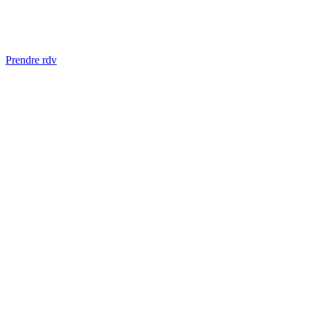
Aller
Prendre rdv
au
contenu